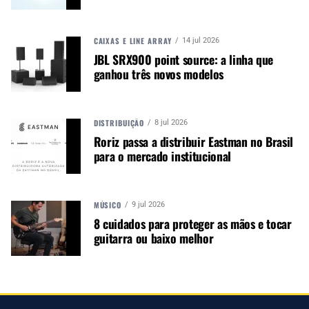
CAIXAS E LINE ARRAY
TÓPICOS RELACIONADOS:
ONERPM
14 jul 2026
PARCERIA ONERPM ADIDAS
JBL SRX900 point source: a linha que
ganhou três novos modelos
DISTRIBUIÇÃO
8 jul 2026
Roriz passa a distribuir Eastman no Brasil
PRÓXIMO
Edifier Brasil e Wah Wah Studio lançam iniciativa para
para o mercado institucional
músicos
MÚSICO
9 jul 2026
8 cuidados para proteger as mãos e tocar
guitarra ou baixo melhor
NÃO PERCA
Mostra de Cordas Dedilhadas contará com a participação de
artistas nacionais e internacionais