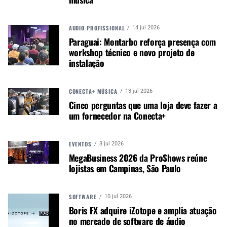
Você pode ouvi-lá
aqui
.
AUDIO PROFISSIONAL
14 jul 2026
Paraguai: Montarbo reforça presença com
Autor:
Redação M&M
workshop técnico e novo projeto de
Música &amp; Mercado é uma
instalação
publicação empenhada em
promover e divulgar o mercado e
negócios para o music business,
CONECTA+ MÚSICA
13 jul 2026
indústria de áudio profissional,
Cinco perguntas que uma loja deve fazer a
um fornecedor na Conecta+
iluminação e instrumentos
musicais. Nós amamos o que
fazemos.
EVENTOS
8 jul 2026
MegaBusiness 2026 da ProShows reúne
lojistas em Campinas, São Paulo
A MÚSICA & MERCADO ESTÁ NO WHATSAPP!
Noticias que ajudam seu trabalho com a música.
SOFTWARE
10 jul 2026
Boris FX adquire iZotope e amplia atuação
Acesse o Canal de WhatsApp
no mercado de software de áudio