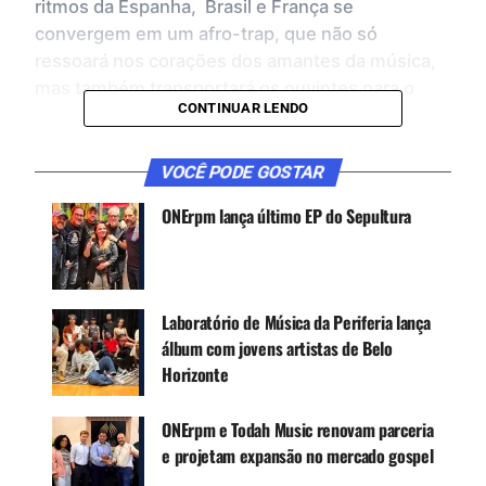
ritmos da Espanha, Brasil e França se
convergem em um afro-trap, que não só
ressoará nos corações dos amantes da música,
mas também transportará os ouvintes para o
CONTINUAR LENDO
emocionante mundo do futebol.
Deva com sua voz cativante, Kevin O Chris
VOCÊ PODE GOSTAR
infundindo sua energia brasileira e Scridge
ONErpm lança último EP do Sepultura
contribuindo com seu estilo inconfundível
entregam um hit que chega com o objetivo de
quebrar todas as fronteiras. A música perfeita
para se divertir e entregar tudo de si!
Laboratório de Música da Periferia lança
álbum com jovens artistas de Belo
CONTINUE ACOMPANHANDO
Horizonte
Receba novas matérias do Música & Mercado no
ONErpm e Todah Music renovam parceria
WhatsApp e no Google News.
e projetam expansão no mercado gospel