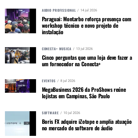
vitais imediatamente, o que levará a
AUDIO PROFISSIONAL
14 jul 2026
oportunidades focadas quando as exposições
Paraguai: Montarbo reforça presença com
estiverem abertas para negócios.
workshop técnico e novo projeto de
O NAMM continuará a anunciar, durante os
instalação
próximos meses, novas adições a exposições e
eventos, bem como artistas e apresentações
CONECTA+ MÚSICA
13 jul 2026
imperdíveis que farão do NAMM Show 2025 o
Cinco perguntas que uma loja deve fazer a
destino definitivo para a indústria musical global.
um fornecedor na Conecta+
Mais informações
aqui
.
EVENTOS
8 jul 2026
PROGRAMA PRELIMINAR
MegaBusiness 2026 da ProShows reúne
lojistas em Campinas, São Paulo
TERÇA-FEIRA 21 DE JANEIRO
SOFTWARE
10 jul 2026
NAMM Foundation Day of Service and
Boris FX adquire iZotope e amplia atuação
Networking with the Pros
no mercado de software de áudio
Ofertas educativas para marcas expositoras,
incluindo um workshop sobre estratégia de