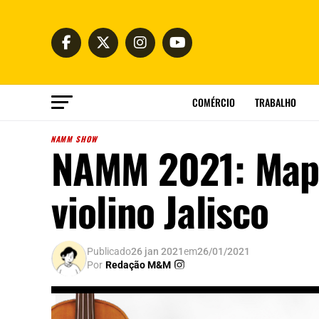
COMÉRCIO
TRABALHO
NAMM SHOW
NAMM 2021: Mapl
violino Jalisco
Publicado
26 jan 2021
em
26/01/2021
Por
Redação M&M