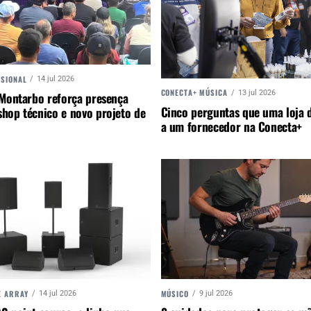
SSIONAL
14 jul 2026
CONECTA+ MÚSICA
13 jul 2026
 Montarbo reforça presença
Cinco perguntas que uma loja d
hop técnico e novo projeto de
a um fornecedor na Conecta+
E ARRAY
MÚSICO
14 jul 2026
9 jul 2026