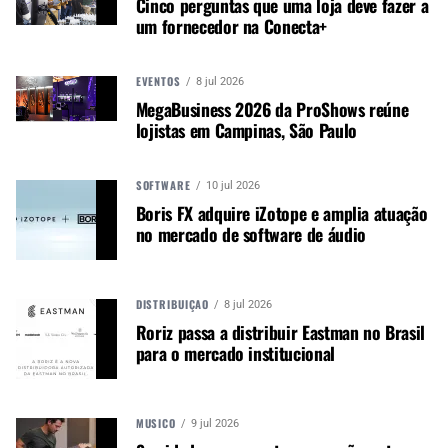
Cinco perguntas que uma loja deve fazer a
Canal WhatsApp
um fornecedor na Conecta+
Google News
EVENTOS
8 jul 2026
MegaBusiness 2026 da ProShows reúne
lojistas em Campinas, São Paulo
Nas novas instalações podemos encontrar uma
SOFTWARE
10 jul 2026
ampla variedade de produtos, marcas, tipos e
Boris FX adquire iZotope e amplia atuação
modelos diferentes, tendo como diferencial o
no mercado de software de áudio
atendimento personalizado e sendo um lugar
onde se proporciona verdadeira experiência para
o cliente.
DISTRIBUIÇÃO
8 jul 2026
Roriz passa a distribuir Eastman no Brasil
para o mercado institucional
MÚSICO
9 jul 2026