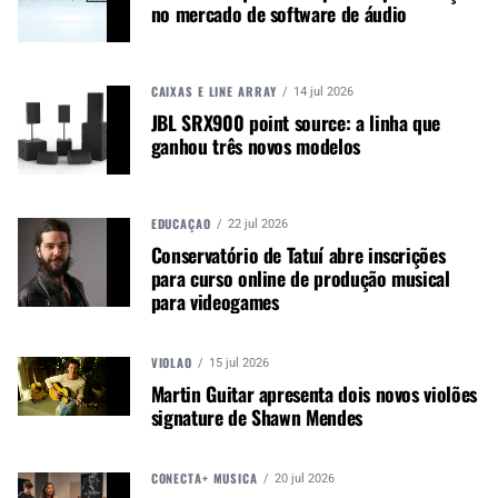
no mercado de software de áudio
profissional Alexandre Medeiros, responsável pela
Mackie e Whirlwind pela ex-importadora da
marca, a Seegma.
CAIXAS E LINE ARRAY
14 jul 2026
JBL SRX900 point source: a linha que
ganhou três novos modelos
EDUCAÇÃO
22 jul 2026
Conservatório de Tatuí abre inscrições
para curso online de produção musical
para videogames
VIOLÃO
15 jul 2026
Martin Guitar apresenta dois novos violões
signature de Shawn Mendes
CONECTA+ MÚSICA
20 jul 2026