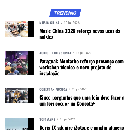
necessidade de tornar o preço dos produtos
competitivos.
“Sabemos do potencial das marcas
TRENDING
que já trabalhávamos em outros países e da
Mackie, que veio agregar com sua força. É hora
MUSIC CHINA
10 jul 2026
Music China 2026 reforça novos usos da
de trabalhar”
música
CONTINUE ACOMPANHANDO
AUDIO PROFISSIONAL
14 jul 2026
Receba novas matérias do Música & Mercado no
Paraguai: Montarbo reforça presença com
workshop técnico e novo projeto de
WhatsApp e no Google News.
instalação
Canal WhatsApp
CONECTA+ MÚSICA
13 jul 2026
Cinco perguntas que uma loja deve fazer a
Google News
um fornecedor na Conecta+
SOFTWARE
10 jul 2026
Boris FX adquire iZotope e amplia atuação
A frente da gestão comercial, foi contratado o