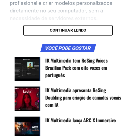
profissional e criar modelos personalizados
diretamente no seu computador, sem a
necessidade de servidores externos.
CONTINUAR LENDO
PRINCIPAIS RECURSOS
O ReSing captura o timbre, a expressividade e as
VOCÊ PODE GOSTAR
nuances de vozes reais obtidas sob acordos
IK Multimedia tem ReSing Voices
éticos, gerando performances ultranaturais que
Brazilian Pack com oito vozes em
podem ser integradas a qualquer projeto.
português
IK Multimedia apresenta ReSing
CONTINUE ACOMPANHANDO
Doubling para criação de camadas vocais
Receba novas matérias do Música & Mercado no
com IA
WhatsApp e no Google News.
IK Multimedia lança ARC X Immersive
Canal WhatsApp