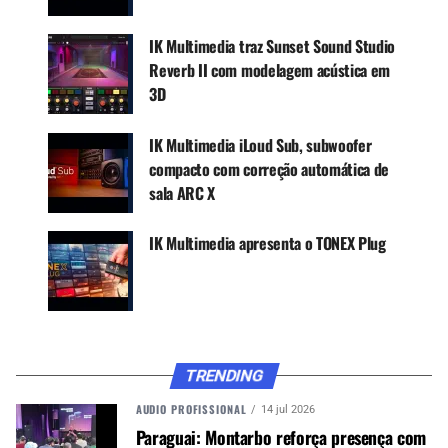
Google News
IK Multimedia traz Sunset Sound Studio
Reverb II com modelagem acústica em
3D
Os recursos incluem:
IK Multimedia iLoud Sub, subwoofer
Substituição instantânea de faixas vocais por
compacto com correção automática de
vocais profissionais.
sala ARC X
Ajuste a energia, o estilo e o timbre, com a opção
de mixar diferentes vozes.
IK Multimedia apresenta o TONEX Plug
Transforme gravações caseiras em material com
qualidade de estúdio.
Criação ilimitada de seus próprios modelos de
voz para uso pessoal ou licenciamento.
Suporte para vozes em inglês e espanhol, com
TRENDING
expansões futuras planejadas.
AUDIO PROFISSIONAL
14 jul 2026
O software também oferece compatibilidade com
Paraguai: Montarbo reforça presença com
DAWs através do ARA, integra efeitos como