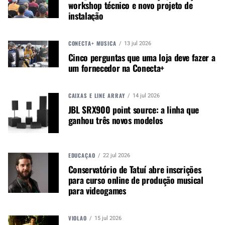
workshop técnico e novo projeto de
dinâmica, equalização, reverberação e correção
instalação
de tom, além de incorporar ferramentas para
manipular faixas instrumentais com a mesma
CONECTA+ MÚSICA
13 jul 2026
flexibilidade dos vocais.
Cinco perguntas que uma loja deve fazer a
um fornecedor na Conecta+
PRODUÇÃO LOCAL E PRIVACIDADE
Um dos principais diferenciais do ReSing em
CAIXAS E LINE ARRAY
14 jul 2026
relação a outras plataformas é que todo o
JBL SRX900 point source: a linha que
ganhou três novos modelos
processamento é feito no computador do usuário,
evitando uploads para a nuvem ou espera em filas
de processamento. Isso garante maior controle
sobre os dados de áudio e os modelos gerados.
EDUCAÇÃO
22 jul 2026
Conservatório de Tatuí abre inscrições
para curso online de produção musical
MERCADO DE VOZES E EXPANSÃO FUTURA
para videogames
Além de permitir que os usuários criem seus
próprios modelos, a IK Multimedia anunciou que
VIOLÃO
15 jul 2026