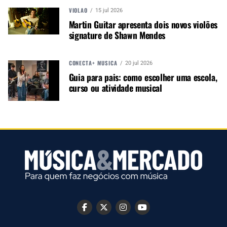
(CCBB), Eduardo Bordignon (Caixa Cultural),
VIOLÃO
15 jul 2026
Eulícia Esteves (FUNARTE) e músicos como
Martin Guitar apresenta dois novos violões
Josyara e Eric Mazonne.
signature de Shawn Mendes
Autor:
Redação M&M
CONECTA+ MÚSICA
20 jul 2026
Guia para pais: como escolher uma escola,
Música &amp; Mercado é uma
curso ou atividade musical
publicação empenhada em
promover e divulgar o mercado e
negócios para o music business,
indústria de áudio profissional,
iluminação e instrumentos
musicais. Nós amamos o que
fazemos.
A MÚSICA & MERCADO ESTÁ NO WHATSAPP!
Noticias que ajudam seu trabalho com a música.