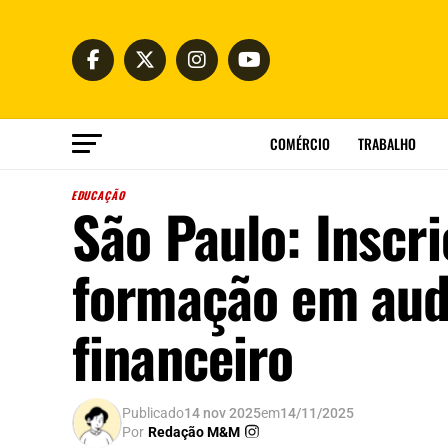
COMÉRCIO
TRABALHO
EDUCAÇÃO
São Paulo: Inscr
formação em audi
financeiro
Publicado
14 nov 2025
em
14/11/2025
Por
Redação M&M