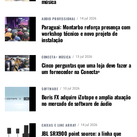
música
setores de MPB/Jazz, Choro e Música Raiz.
Assim como nos cursos de Música Erudita, as
AUDIO PROFISSIONAL
14 jul 2026
pessoas interessadas também poderão se
Paraguai: Montarbo reforça presença com
inscrever nas habilitações que dispõem de vagas
workshop técnico e novo projeto de
para cadastro reserva.
instalação
CRITÉRIOS DE SELEÇÃO
CONECTA+ MÚSICA
13 jul 2026
Cinco perguntas que uma loja deve fazer a
Os processos de seleção variam e todos os
um fornecedor na Conecta+
detalhes constam nos editais disponíveis no site
da instituição. Para as vagas destinadas a
pessoas sem conhecimento musical, a distribuição
SOFTWARE
10 jul 2026
será feita por meio de sorteio, transmitido ao vivo
Boris FX adquire iZotope e amplia atuação
no mercado de software de áudio
pelo canal da instituição no YouTube. Já
candidatos(as) que indicam conhecimento musical
deverão realizar uma prova prática, conforme
conteúdo especificado no edital, e uma entrevista
CAIXAS E LINE ARRAY
14 jul 2026
com banca de professores(as). A escola ainda
JBL SRX900 point source: a linha que