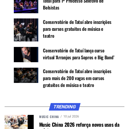
Tatuí para 1º Processo Seletivo de
Transversal, Oboé, Saxofone, Trombone,
Bolsistas
Trompa, Trompete, Viola, Viola da Gamba, Viola,
Violino e Violoncelo Barrocos. Já no Polo São
Conservatório de Tatuí abre inscrições
José do Rio Pardo são aproximadamente 30
para cursos gratuitos de música e
vagas em formações diversas como Canto Lírico,
teatro
Clarinete, Contrabaixo Acústico, Eufônio, Flauta
Transversal, Saxofone, Trombone, Trompa,
Conservatório de Tatuí lança curso
Trompete, Tuba, Viola e Violino. Há ainda
virtual ‘Arranjos para Sopros e Big Band’
diferentes cursos com opção para cadastro
reserva em turmas já preenchidas para ambas as
Conservatório de Tatuí abre inscrições
unidades, e que podem ter a abertura de novas
para mais de 200 vagas em cursos
oportunidades no decorrer do próximo
gratuitos de música e teatro
semestre.
A sede da instituição, possui também uma área
dedicada à formação em Música Popular. Para o
TRENDING
4º Processo Seletivo de Estudantes 2025, o
MUSIC CHINA
10 jul 2026
Conservatório de Tatuí oferece cerca de 35
Music China 2026 reforça novos usos da
vagas distribuídas em cursos diversos nos