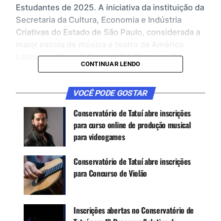
Estudantes de 2025. A iniciativa da instituição da
Secretaria da Cultura, Economia e Indústria
Criativas do Estado de São Paulo, considerada a
maior escola de música e teatro da América
Latina, gerida pela Sustenidos Organização
CONTINUAR LENDO
Social de Cultura – prevê a abertura de mais de
100 vagas para formações gratuitas nas áreas de
VOCÊ PODE GOSTAR
Música Erudita e Popular. São mais de 30 cursos
profissionalizantes distribuídos na Sede, em
Conservatório de Tatuí abre inscrições
Tatuí, e no Polo São José do Rio Pardo. As
para curso online de produção musical
inscrições podem ser feitas até dia 3 de
para videogames
setembro, pelo site ou presencialmente nas
secretarias escolares.
Conservatório de Tatuí abre inscrições
Na área de Música Erudita, da sede localizada em
para Concurso de Violão
Tatuí, a instituição oferece mais de 60 vagas
distribuídas nos cursos de Canto Barroco, Canto
Lírico, Clarinete, Cordas Dedilhadas Históricas,
Inscrições abertas no Conservatório de
Contrabaixo Acústico, Flauta Doce, Flauta