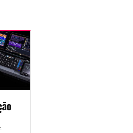
ção
C