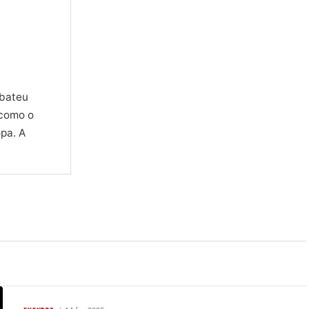
 bateu
 como o
opa. A