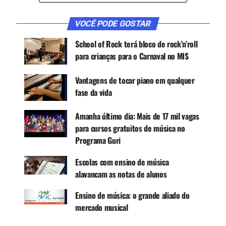
interior e litoral de São Paulo. Para participar, não
é preciso ter conhecimento prévio de música, nem
VOCÊ PODE GOSTAR
possuir instrumentos ou realizar testes seletivos.
São
10.362 vagas
para 30 cursos gratuitos de
School of Rock terá bloco de rock’n’roll
música, oferecidos no contraturno escolar, para
para crianças para o Carnaval no MIS
crianças, adolescentes e jovens de 6 a 18 anos
incompletos.
Vantagens de tocar piano em qualquer
fase da vida
CONTINUE ACOMPANHANDO
Amanha último dia: Mais de 17 mil vagas
para cursos gratuitos de música no
Receba novas matérias do Música & Mercado no
Programa Guri
WhatsApp e no Google News.
Escolas com ensino de música
Canal WhatsApp
alavancam as notas de alunos
Ensino de música: o grande aliado do
Google News
mercado musical