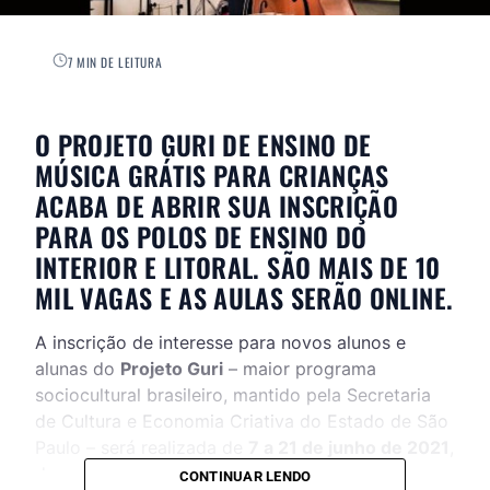
7 MIN DE LEITURA
O PROJETO GURI DE ENSINO DE
MÚSICA GRÁTIS PARA CRIANÇAS
ACABA DE ABRIR SUA INSCRIÇÃO
PARA OS POLOS DE ENSINO DO
INTERIOR E LITORAL. SÃO MAIS DE 10
MIL VAGAS E AS AULAS SERÃO ONLINE.
A inscrição de interesse para novos alunos e
alunas do
Projeto Guri
– maior programa
sociocultural brasileiro, mantido pela Secretaria
de Cultura e Economia Criativa do Estado de São
Paulo – será realizada de
7 a 21 de junho de 2021
,
de maneira online, para os polos de ensino do
CONTINUAR LENDO