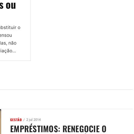
s ou
stituir o
pensou
das, não
iação...
GESTÃO
2 jul 2014
EMPRÉSTIMOS: RENEGOCIE O