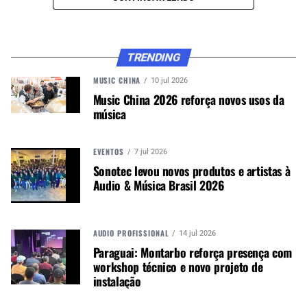
CONTINUE ACOMPANHANDO
Receba novas matérias do Música & Mercado no
TRENDING
WhatsApp e no Google News.
MUSIC CHINA
10 jul 2026
Music China 2026 reforça novos usos da
Canal WhatsApp
música
Google News
EVENTOS
7 jul 2026
Sonotec levou novos produtos e artistas à
Audio & Música Brasil 2026
A trilha sonora no seriado da Netflix , do video
game, nos programas de tv, novelas, as milhares
AUDIO PROFISSIONAL
14 jul 2026
de lives em Instagram, Facebook, YouTube ou em
Paraguai: Montarbo reforça presença com
novos apps como Tik Tok que são puro
workshop técnico e novo projeto de
entretenimento.
instalação
Leia também: