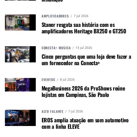
O look futurista, limpo, de linhas finas e
AMPLIFICADORES
7 jul 2026
organizado talvez esteja refletindo também os
Staner resgata sua história com os
planos da empresa com a construção de uma
amplificadores Heritage BX250 e GT250
nova fábrica baseada nos conceitos de “Smart”
(inteligente) e Indústria 4.0 em Kulim, na Malásia,
anunciada no começo do mês
.
CONECTA+ MÚSICA
13 jul 2026
Cinco perguntas que uma loja deve fazer a
O fato é que a mesa de mixagem pessoal Wing –
um fornecedor na Conecta+
como foi descrita pela empresa – virá com um
pacote completo de características e até a
EVENTOS
8 jul 2026
possibilidade de personalizar as cores dos painéis
MegaBusiness 2026 da ProShows reúne
exteriores dela.
lojistas em Campinas, São Paulo
[ot-video]
ALTO FALANTE
7 jul 2026
EROS amplia atuação em som automotivo
com a linha ELEVE