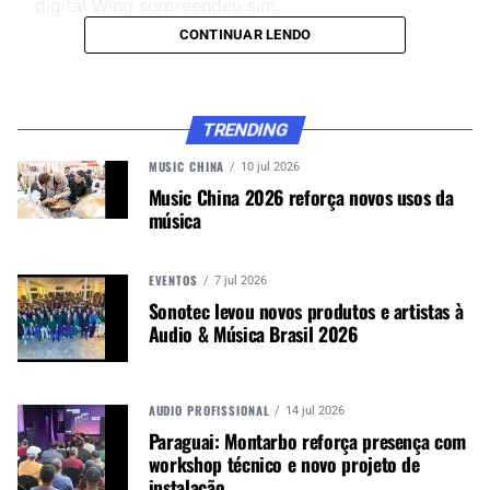
digital Wing surpreendeu sim.
CONTINUAR LENDO
CONTINUE ACOMPANHANDO
Receba novas matérias do Música & Mercado no
TRENDING
WhatsApp e no Google News.
MUSIC CHINA
10 jul 2026
Music China 2026 reforça novos usos da
Canal WhatsApp
música
Google News
EVENTOS
7 jul 2026
Sonotec levou novos produtos e artistas à
Audio & Música Brasil 2026
A mesa tem o visual futurista e a empresa disse
que “(a mesa) tem sido desenvolvida durante 30
AUDIO PROFISSIONAL
14 jul 2026
anos”, quantidade de anos que a Behringer tem,
Paraguai: Montarbo reforça presença com
pois em 2019 comemorou suas três décadas na
workshop técnico e novo projeto de
indústria de áudio.
instalação