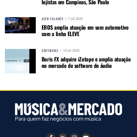
lojistas em Campinas, São Paulo
ALTO FALANTE
7 jul 2026
EROS amplia atuação em som automotivo
com a linha ELEVE
SOFTWARE
10 jul 2026
Boris FX adquire iZotope e amplia atuação
no mercado de software de áudio
Dez barras de LED Elation foram colocadas em
cada lado da parede de vídeo do palco em uma
formação em V lateral com o ângulo do V
originado da parede de vídeo. “Estas são
provavelmente minhas luzes lineares fixas
favoritas. Adoro como as células parecem tão
circulares nas fotos”, disse Clarke, acrescentando
que as executou no modo de 33 canais para
controle máximo. “Tê-las neste modo me permitiu