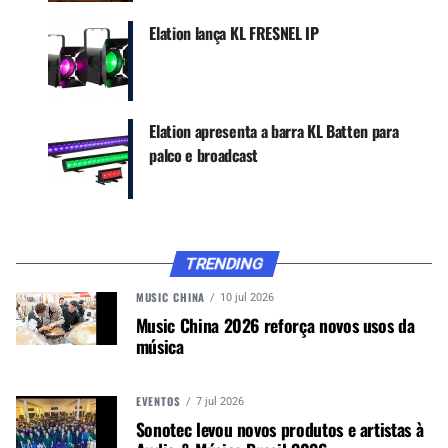
2022 do Deorro na América do Sul. Clarke
Elation lança KL FRESNEL IP
codificou grande parte do show Virtual Riot no
Hollywood Palladium e tinha equipamentos
Elation
de feixes, estrobos e barras de LED à sua
disposição, além de outras barras de cores e
Elation apresenta a barra KL Batten para
blinders de LED.
palco e broadcast
CONTINUE ACOMPANHANDO
Receba novas matérias do Música & Mercado no
WhatsApp e no Google News.
TRENDING
MUSIC CHINA
10 jul 2026
Canal WhatsApp
Music China 2026 reforça novos usos da
música
Google News
EVENTOS
7 jul 2026
Sonotec levou novos produtos e artistas à