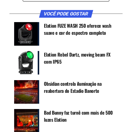
VOCÊ PODE GOSTAR
Elation FUZE WASH 250 oferece wash
suave e cor de espectro completo
Elation Rebel Dartz, moving beam FX
com IP65
FEIXES, ESTROBOS E BARRAS DE LED
Clarke criou designs de shows de laser para
Obsidian controla iluminação na
eventos de trance, house e techno na Irlanda
reabertura do Estadio Banorte
antes de se mudar para a área da baía de São
Francisco em 2020. Desde então, ele projetou,
programou e dirigiu iluminação para a turnê
Bad Bunny faz turnê com mais de 500
americana ‘How Did We Get Here’ de Blu De Tiger
luzes Elation
em 2021, a turnê ‘Kiss & Tell’ do Sidepiece em
2022 nos EUA e os shows do Lollapalooza em