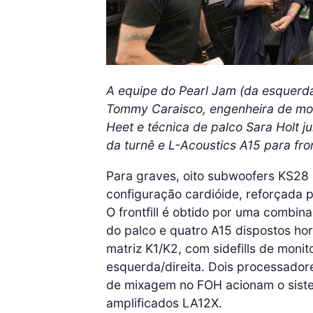
A equipe do Pearl Jam (da esquerda
Tommy Caraisco, engenheira de moni
Heet e técnica de palco Sara Holt 
da turnê e L-Acoustics A15 para front
Para graves, oito subwoofers KS28
configuração cardióide, reforçada 
O frontfill é obtido por uma combi
do palco e quatro A15 dispostos hor
matriz K1/K2, com sidefills de mon
esquerda/direita. Dois processador
de mixagem no FOH acionam o sistem
amplificados LA12X.