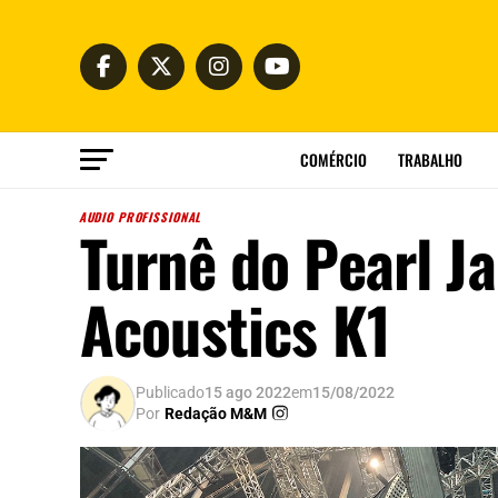
COMÉRCIO
TRABALHO
AUDIO PROFISSIONAL
Turnê do Pearl J
Acoustics K1
Publicado
15 ago 2022
em
15/08/2022
Por
Redação M&M