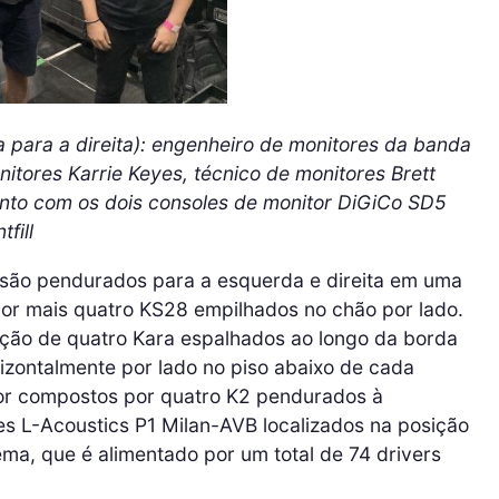
 para a direita): engenheiro de monitores da banda
tores Karrie Keyes, técnico de monitores Brett
junto com os dois consoles de monitor DiGiCo SD5
fill
 são pendurados para a esquerda e direita em uma
por mais quatro KS28 empilhados no chão por lado.
nação de quatro Kara espalhados ao longo da borda
izontalmente por lado no piso abaixo de cada
itor compostos por quatro K2 pendurados à
es L-Acoustics P1 Milan-AVB localizados na posição
a, que é alimentado por um total de 74 drivers