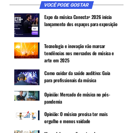
Receba novas matérias do Música & Mercado no
VOCÊ PODE GOSTAR
WhatsApp e no Google News.
Expo da música Conecta+ 2026 inicia
lançamento dos espaços para exposição
Canal WhatsApp
Google News
Tecnologia e inovação vão marcar
tendências nos mercados de música e
arte em 2025
Como cuidar da saúde auditiva: Guia
No quesito música, em universalidade, até quem
para profissionais da música
não lia, quem não tinha amigos, podia contar com
a música, degustando-a mesmo em solidão, e nas
Opinião: Mercado de música no pós-
emoções expressadas por um álbum, a sequência
pandemia
de faixas, a letra, melodia, num coração exposto…
Opinião: O músico precisa ter mais
No mercado musical esse tempo que passou foi
orgulho e menos vaidade
tão prolífico, tão belo, tão encantador, que fica
difícil explicar a quem está na geração do “é pra