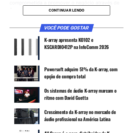
comprometida a promover o negócio através de
Smart Working remoto dos seus funcionários,
CONTINUAR LENDO
para poder interagir com os clientes e
fornecedores de uma forma mais ativa e segura
VOCÊ PODE GOSTAR
do que antes.
K-array apresenta KO102 e
KSCARDIO412P na InfoComm 2026
CONTINUE ACOMPANHANDO
Receba novas matérias do Música & Mercado no
WhatsApp e no Google News.
Powersoft adquire 51% da K-array, com
opção de compra total
Canal WhatsApp
Os sistemas de áudio K-array marcam o
ritmo com David Guetta
Google News
Crescimento da K-array no mercado de
áudio profissional na América Latina
O próximo passo desta estratégia, seguindo as