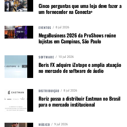
Cinco perguntas que uma loja deve fazer a
um fornecedor na Conecta+
A MÚSICA & MERCADO ESTÁ NO WHATSAPP!
Noticias que ajudam seu trabalho com a música.
EVENTOS
8 jul 2026
Acesse o Canal de WhatsApp
MegaBusiness 2026 da ProShows reúne
lojistas em Campinas, São Paulo
SOFTWARE
10 jul 2026
TÓPICOS RELACIONADOS:
CORONAVÍRUS
Boris FX adquire iZotope e amplia atuação
FABRICANTE DE AUDIO
K-ARRAY
no mercado de software de áudio
DISTRIBUIÇÃO
8 jul 2026
Roriz passa a distribuir Eastman no Brasil
PRÓXIMO
para o mercado institucional
Funktion-One apresenta suas caixas mais compactas
MÚSICO
9 jul 2026