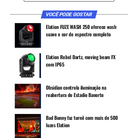
séries de televisão. Passando por uma
remodelação como um destino de
VOCÊ PODE GOSTAR
entretenimento, antes da temporada de 2022, a
Elation FUZE WASH 250 oferece wash
liga FCF iniciou a construção de um estádio de
suave e cor de espectro completo
1.500 lugares construído especificamente no
local, completo com um palco de
entretenimento.
Elation Rebel Dartz, moving beam FX
com IP65
Obsidian controla iluminação na
reabertura do Estadio Banorte
Bad Bunny faz turnê com mais de 500
luzes Elation