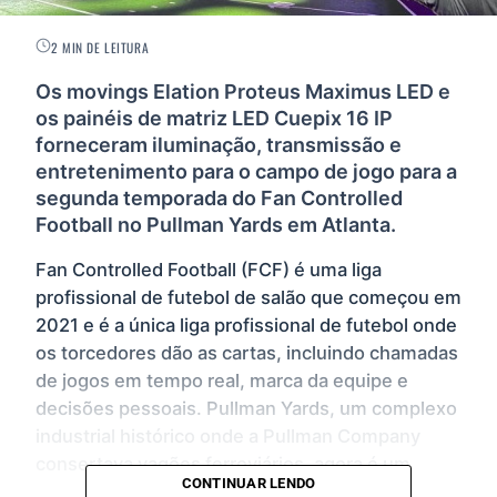
2 MIN DE LEITURA
Os movings Elation Proteus Maximus LED e
os painéis de matriz LED Cuepix 16 IP
forneceram iluminação, transmissão e
entretenimento para o campo de jogo para a
segunda temporada do Fan Controlled
Football no Pullman Yards em Atlanta.
Fan Controlled Football (FCF) é uma liga
profissional de futebol de salão que começou em
2021 e é a única liga profissional de futebol onde
os torcedores dão as cartas, incluindo chamadas
de jogos em tempo real, marca da equipe e
decisões pessoais. Pullman Yards, um complexo
industrial histórico onde a Pullman Company
consertava vagões ferroviários, agora é um
CONTINUAR LENDO
marco e local de filmagem de muitos filmes e