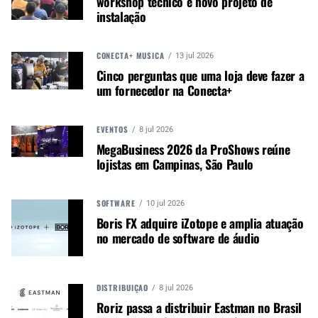
workshop técnico e novo projeto de
para celebrações no jogo, como um touchdown.”
instalação
CONTINUE ACOMPANHANDO
CONECTA+ MÚSICA
13 jul 2026
Cinco perguntas que uma loja deve fazer a
Receba novas matérias do Música & Mercado no
um fornecedor na Conecta+
WhatsApp e no Google News.
EVENTOS
8 jul 2026
Canal WhatsApp
MegaBusiness 2026 da ProShows reúne
lojistas em Campinas, São Paulo
Google News
SOFTWARE
10 jul 2026
Boris FX adquire iZotope e amplia atuação
no mercado de software de áudio
Finch sugeriu a luz LED Proteus Maximus com
classificação IP65 da Elation para o trabalho e
usou 128 unidades como o cavalo de batalha do
DISTRIBUIÇÃO
8 jul 2026
projeto de iluminação. “Tínhamos usado o Proteus
Roriz passa a distribuir Eastman no Brasil
Maximus em outras aplicações e sabíamos que