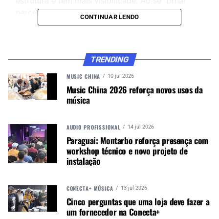
estrutura e tem mais visibilidade. Ao se tornar
parceiro dessas empresas as chances de
CONTINUAR LENDO
crescimento aumentam consideravelmente.
CONTINUE ACOMPANHANDO
TRENDING
Receba novas matérias do Música & Mercado no
MUSIC CHINA
10 jul 2026
WhatsApp e no Google News.
Music China 2026 reforça novos usos da
música
Canal WhatsApp
AUDIO PROFISSIONAL
14 jul 2026
Paraguai: Montarbo reforça presença com
Google News
workshop técnico e novo projeto de
instalação
CONECTA+ MÚSICA
Estudo recente da PricewaterhouseCoopers
13 jul 2026
Cinco perguntas que uma loja deve fazer a
mostra que 96% dos brasileiros – que têm acesso
um fornecedor na Conecta+
a internet – usaram marketplaces nos últimos três