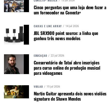
CONECTA+ MÚSICA
13 jul 2026
“Com várias décadas de experiência em
Cinco perguntas que uma loja deve fazer a
personalização e sistemas de conferência, a Shure
um fornecedor na Conecta+
agora aperfeiçoou o processo de entrega de
hardware Microflex Complete customizado”, disse
CAIXAS E LINE ARRAY
14 jul 2026
Rob Smith, diretor sênior de vendas de sistemas
JBL SRX900 point source: a linha que
da Shure. “Com o valor agregado de personalizar
ganhou três novos modelos
os produtos de conferência mais recentes em
nosso portfólio, a Shure está preparada para
atender às necessidades específicas dos usuários
EDUCAÇÃO
22 jul 2026
finais em todo o mundo.”
Conservatório de Tatuí abre inscrições
para curso online de produção musical
Saiba mais em
shure.com/MXCcustom
para videogames
VIOLÃO
15 jul 2026
Martin Guitar apresenta dois novos violões
signature de Shawn Mendes