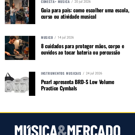
CONECTA+ MÚSICA
20 jul 2026
Guia para pais: como escolher uma escola,
curso ou atividade musical
MÚSICO
14 jul 2026
8 cuidados para proteger mãos, corpo e
ouvidos ao tocar bateria ou percussão
Autor:
Redação M&M
Música &amp; Mercado é uma
publicação empenhada em
INSTRUMENTOS MUSICAIS
24 jul 2026
promover e divulgar o mercado e
Pearl apresenta BRD-S Low Volume
negócios para o music business,
Practice Cymbals
indústria de áudio profissional,
iluminação e instrumentos
musicais. Nós amamos o que
fazemos.