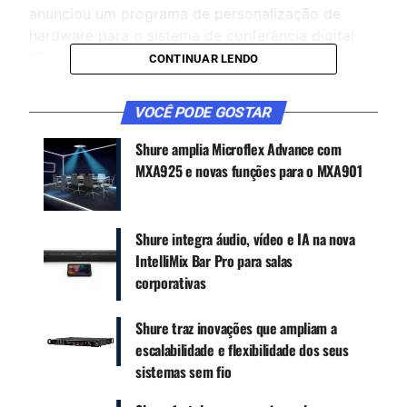
anunciou um programa de personalização de
hardware para o sistema de conferência digital
Microflex Complete (MXC) que permite à empresa
CONTINUAR LENDO
responder a pedidos especiais de variações de
hardware exclusivas.
VOCÊ PODE GOSTAR
Shure amplia Microflex Advance com
CONTINUE ACOMPANHANDO
MXA925 e novas funções para o MXA901
Receba novas matérias do Música & Mercado no
WhatsApp e no Google News.
Shure integra áudio, vídeo e IA na nova
IntelliMix Bar Pro para salas
Canal WhatsApp
corporativas
Google News
Shure traz inovações que ampliam a
escalabilidade e flexibilidade dos seus
sistemas sem fio