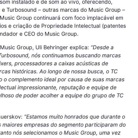
som instalado e de som ao vivo, oferecendo,
k e Turbosound – outras marcas do Music Group –
 Music Group continuará com foco implacável em
os e criação de Propriedade Intelectual (patentes
 fundador e CEO do Music Group.
 Music Group, Uli Behringer explica:
“Desde a
e Turbosound, nós continuamos buscando marcas
xers, processadores a caixas acústicas de
rcas históricas. Ao longo de nossa busca, o TC
o o complemento ideal por causa de suas marcas
lectual impressionante, reputação e equipe de
gulhoso de poder acolher a equipe do grupo de TC
auerskov:
“Estamos muito honrados que durante o
s maiores empresas do segmento participaram do
tanto nós selecionamos o Music Group, uma vez