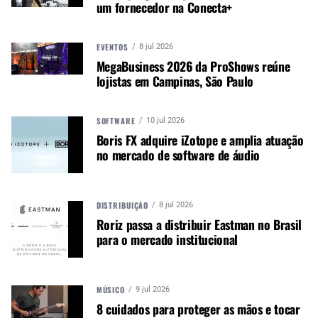
um fornecedor na Conecta+
EVENTOS
8 jul 2026
O pedido vem em meio a uma crescente
MegaBusiness 2026 da ProShows reúne
repressão pelo Governo Chinês ao setor de
lojistas em Campinas, São Paulo
tecnologia do país, que se concentrou em
questões como comportamento monopolista,
concorrência desleal e direitos do consumidor.
SOFTWARE
10 jul 2026
Boris FX adquire iZotope e amplia atuação
Em 2021, a Tencent Holdings anunciou que havia
no mercado de software de áudio
rescindido todos os acordos de direitos autorais
exclusivos de música após ter sido ordenada
pelo órgão regulador de mercado da China para
DISTRIBUIÇÃO
8 jul 2026
fazê-lo.
Roriz passa a distribuir Eastman no Brasil
para o mercado institucional
O regulador disse que a empresa detém mais de
80 por cento dos recursos exclusivos da
biblioteca de música, o que aumentou sua
MÚSICO
9 jul 2026
influência sobre as partes de direitos autorais
8 cuidados para proteger as mãos e tocar
upstream e permitiu restringir novos