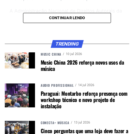
A Administração Nacional de Direitos Autorais da
China (NCAC) deu a ordem na quinta-feira (6 de
CONTINUAR LENDO
janeiro, 2022) em uma reunião em Pequim com
plataformas de música digital influentes, bem
como empresas de direitos autorais de gravações
TRENDING
e composições, de acordo com um comunicado
publicado na conta oficial do WeChat do NCAC.
MUSIC CHINA
10 jul 2026
Music China 2026 reforça novos usos da
música
CONTINUE ACOMPANHANDO
Receba novas matérias do Música & Mercado no
AUDIO PROFISSIONAL
14 jul 2026
WhatsApp e no Google News.
Paraguai: Montarbo reforça presença com
workshop técnico e novo projeto de
instalação
Canal WhatsApp
CONECTA+ MÚSICA
13 jul 2026
Google News
Cinco perguntas que uma loja deve fazer a