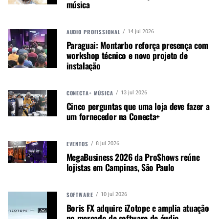
Google News
música
AUDIO PROFISSIONAL
14 jul 2026
Paraguai: Montarbo reforça presença com
Outra novidade foi a inauguração da empresa
workshop técnico e novo projeto de
subsidiária Alteros, nos EUA, no final de 2016.
instalação
Esta se dedica ao desenvolvimento, pesquisa e
venda de produtos tecnológicos e permitirá uma
CONECTA+ MÚSICA
13 jul 2026
ação flexível e foco para fornecer uma ampla
Cinco perguntas que uma loja deve fazer a
variedade de soluções avançadas referentes a
um fornecedor na Conecta+
espectro de frequência, afetando a operação de
produtos wireless usados na produção de som ao
vivo, estúdios de gravação, eventos esportivos,
EVENTOS
8 jul 2026
broadcast, teatros e outras aplicações.
MegaBusiness 2026 da ProShows reúne
lojistas em Campinas, São Paulo
Como disse Phil Cajka, presidente e CEO da
Audio-Technica U.S.: “A criação da Alteros
SOFTWARE
10 jul 2026
representa o compromisso da Audio-Technica em
Boris FX adquire iZotope e amplia atuação
desenvolver e trazer soluções tecnológicas
no mercado de software de áudio