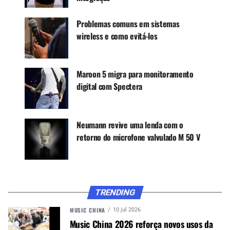
ouvido, microfones e sistemas wireless e outros
produtos de tecnologia e será – em especial –
Problemas comuns em sistemas
ainda mais em 2017. Isto porque a empresa está
wireless e como evitá-los
finalizando seu planejamento para a sistema de
distribuição no Brasil e terá que lidar fortes
concorrentes com a Shure e a Sennheiser, que
Maroon 5 migra para monitoramento
vêm atuando no País. Isto sem contar com o
digital com Spectera
grande número de marcas brasileiras feitas na
Ásia, variação cambial e recessão.
Neumann revive uma lenda com o
retorno do microfone valvulado M 50 V
CONTINUE ACOMPANHANDO
Receba novas matérias do Música & Mercado no
WhatsApp e no Google News.
TRENDING
Canal WhatsApp
MUSIC CHINA
10 jul 2026
Music China 2026 reforça novos usos da