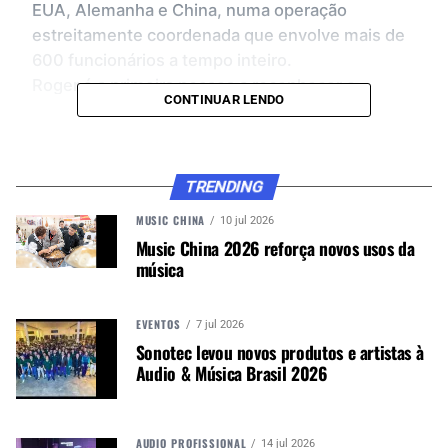
EUA, Alemanha e China, numa operação
estreitamente coordenada que envolve mais de
600 funcionários a tempo inteiro.
Roger é a primeira pessoa a reconhecer o
CONTINUAR LENDO
contínuo trabalho em equipe global envolvido
neste sucesso, juntamente com o
comprometimento e a paixão da administração e
dos funcionários.
TRENDING
“Tantas pessoas fantásticas contribuíram para
MUSIC CHINA
10 jul 2026
tornar a
Penn Elcom
o que é hoje! As suas
Music China 2026 reforça novos usos da
personalidades coletivas, visão e diligência
música
ajudaram a moldar a forte identidade da marca
que nos permite alcançar este aniversário
EVENTOS
7 jul 2026
marcante. “Quero dizer um enorme e sincero
Sonotec levou novos produtos e artistas à
OBRIGADO a cada um deles!”
Audio & Música Brasil 2026
DIVERSIDADE
AUDIO PROFISSIONAL
14 jul 2026