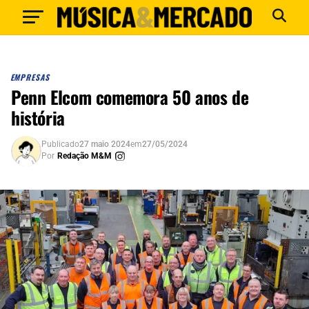
EMPRESAS
Penn Elcom comemora 50 anos de
história
Publicado
27 maio 2024
em
27/05/2024
Por
Redação M&M