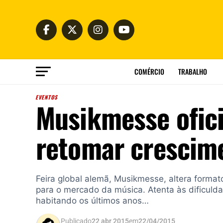
COMÉRCIO
TRABALHO
EVENTOS
Musikmesse ofic
retomar cresci
Feira global alemã, Musikmesse, altera forma
para o mercado da música. Atenta às dificuld
habitando os últimos anos…
Publicado
22 abr 2015
em
22/04/2015