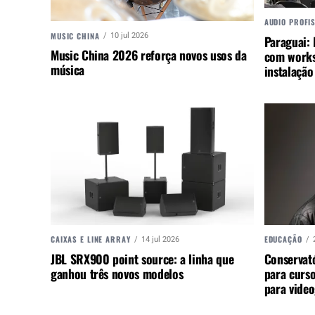
AUDIO PROFI
MUSIC CHINA
10 jul 2026
Paraguai:
Music China 2026 reforça novos usos da
com works
música
instalação
CAIXAS E LINE ARRAY
EDUCAÇÃO
14 jul 2026
JBL SRX900 point source: a linha que
Conservató
ganhou três novos modelos
para curs
para vide