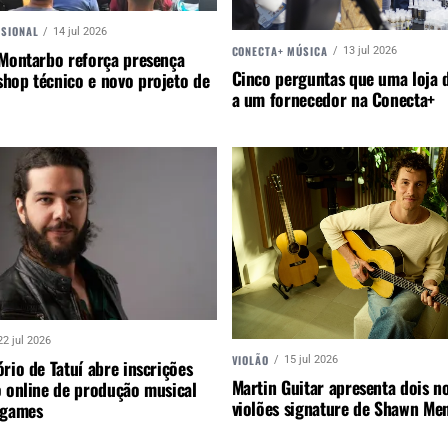
SSIONAL
14 jul 2026
CONECTA+ MÚSICA
13 jul 2026
 Montarbo reforça presença
Cinco perguntas que uma loja d
hop técnico e novo projeto de
a um fornecedor na Conecta+
22 jul 2026
VIOLÃO
15 jul 2026
rio de Tatuí abre inscrições
Martin Guitar apresenta dois n
o online de produção musical
violões signature de Shawn Me
ogames