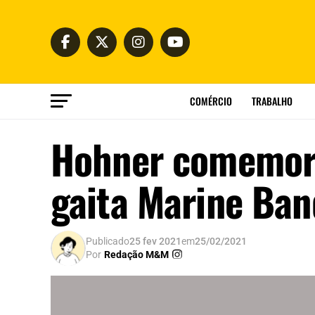
COMÉRCIO
TRABALHO
Hohner comemora
gaita Marine Ban
Publicado
25 fev 2021
em
25/02/2021
Por
Redação M&M