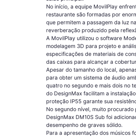
No início, a equipe MovilPlay enfre
restaurante são formadas por enorm
que permitem a passagem da luz na
reverberação produzido pela reflex
A MovilPlay utilizou o software Mo
modelagem 3D para projeto e análise
especificações de materiais de cons
das caixas para alcançar a cobert
Apesar do tamanho do local, apen
para obter um sistema de áudio ambi
quatro no segundo e mais dois no t
do DesignMax facilitam a instalação
proteção IP55 garante sua resistênc
No segundo nível, muito procurado
DesignMax DM10S Sub foi adicionad
desempenho de graves sólido.
Para a apresentação dos músicos foi