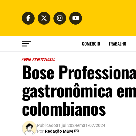
COMÉRCIO
TRABALHO
AUDIO PROFISSIONAL
Bose Professiona
gastronômica em 
colombianos
Publicado
31 jul 2024
em
31/07/2024
Por
Redação M&M