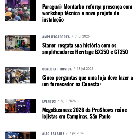
Paraguai: Montarbo reforça presença com
workshop técnico e novo projeto de
instalação
AMPLIFICADORES
7 jul 2026
Staner resgata sua história com os
amplificadores Heritage BX250 e GT250
CONECTA+ MÚSICA
13 jul 2026
Cinco perguntas que uma loja deve fazer a
um fornecedor na Conecta+
EVENTOS
8 jul 2026
MegaBusiness 2026 da ProShows reúne
Autor:
Redação M&M
lojistas em Campinas, São Paulo
Música &amp; Mercado é uma
publicação empenhada em
ALTO FALANTE
7 jul 2026
promover e divulgar o mercado e