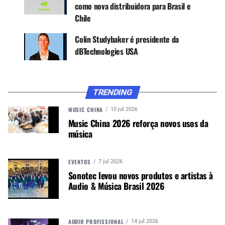
Para o projeto contou com os técnicos e
como nova distribuidora para Brasil e
profissionais do fornecedor francês de AV,
Chile
Mursdeleds, responsável pelo evento. O sistema
Colin Studybaker é presidente da
de audio foi composto pelos sistemas da Série
dBTechnologies USA
VIO da dBTechnologies.
Principal: 16 + 16 VIO L212 (por lado) + 24 VIO
S218
TRENDING
Out fill: 8 + 8 VIO L212
MUSIC CHINA
10 jul 2026
Music China 2026 reforça novos usos da
Front fill: 8 VIO L210
música
Delay: 8 + 8 VIO L210
EVENTOS
7 jul 2026
In fill no palco: 2 VIO S118 + 4 VIO L208 por lado
Sonotec levou novos produtos e artistas à
em uma configuração, empilhados no solo
Audio & Música Brasil 2026
Monitoramento DJ: 1 + 1 VIO S118 + 1 VIO X15
Monitoramento FOH: 1 DVX 10HP DVX 10H
AUDIO PROFISSIONAL
14 jul 2026