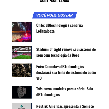
CONTINUAR LENDO
média de 130 eventos por temporada.
VOCÊ PODE GOSTAR
CONTINUE ACOMPANHANDO
Chile: dBTechnologies sonoriza
Receba novas matérias do Música & Mercado no
Lollapalooza
WhatsApp e no Google News.
Stadium of Light renova seu sistema de
Canal WhatsApp
som com tecnologia da Bose
Google News
Feira Conecta+: dBTechnologies
destacará sua linha de sistema de áudio
VIO
A apresentação ao vivo do Daddy Yankee teve
Três novos modelos para a série IS da
todos os bilhetes vendidos, preenchendo todos
dBTechnologies
os espaços da arena, que tem uma capacidade de
20.300 pessoas em sua configuração mais larga.
Neutrik Americas apresenta a Someco