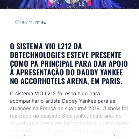
1 MIN DE LEITURA
O SISTEMA VIO L212 DA
DBTECHNOLOGIES ESTEVE PRESENTE
COMO PA PRINCIPAL PARA DAR APOIO
À APRESENTAÇÃO DO DADDY YANKEE
NO ACCORHOTELS ARENA, EM PARIS.
O sistema VIO L212 foi escolhido para
acompanhar o artista Daddy Yankee para as
atuações na França de sua turnê 2019. O show foi
realizado no passado 8 de junho, deste ano, no
Accorhotels Arena em Bercy, Paris, o quarto maior
edifício no mundo para shows em salas internas, e
o segundo na França, que ganha vida com uma