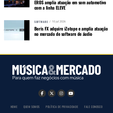
EROS amplia atuação em som automotivo
negócios para o music business,
com a linha ELEVE
indústria de áudio profissional,
iluminação e instrumentos
musicais. Nós amamos o que
SOFTWARE
10 jul 2026
fazemos.
Boris FX adquire iZotope e amplia atuação
no mercado de software de áudio
A MÚSICA & MERCADO ESTÁ NO WHATSAPP!
Noticias que ajudam seu trabalho com a música.
Acesse o Canal de WhatsApp
TÓPICOS RELACIONADOS:
DBTECHNOLOGIES
FABRICANTE ITALIANO
SHOW AO VIVO
SISTEMA DE AUDIO
SOMECO
HOME
QUEM SOMOS
POLÍTICA DE PRIVACIDADE
FALE CONOSCO